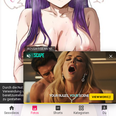
ADVERTISEMENT
Durch die Nutzung von MYLUST stimmen Sie unserer
Verwendung von
Cookies
zu. Dies hilft uns, unsere Dienste
OK
bereitzustellen und Ihr Erlebnis auf der Website noch besser
VIEW MORE
zu gestalten.
Sexvideos
Fotos
Shorts
Kategorien
Du